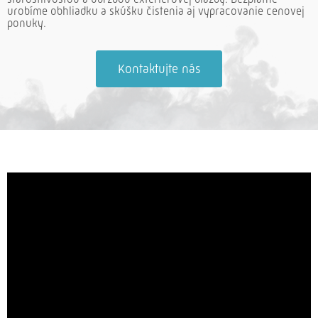
urobíme obhliadku a skúšku čistenia aj vypracovanie cenovej
ponuky.
Kontaktujte nás