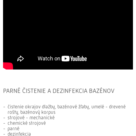
PARNÉ ČISTENIE A DEZINFEKCIA BAZÉNOV
čistenie okrajov dlažby, bazénové žľaby, umelé - drevené
rošty, bazénový korpus
strojové - mechanické
chemické strojové
parné
dezinfekcia