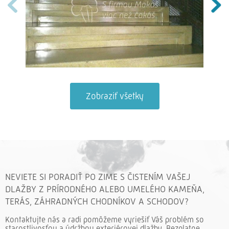
Zobraziť všetky
NEVIETE SI PORADIŤ PO ZIME S ČISTENÍM VAŠEJ
DLAŽBY Z PRÍRODNÉHO ALEBO UMELÉHO KAMEŇA,
TERÁS, ZÁHRADNÝCH CHODNÍKOV A SCHODOV?
Kontaktujte nás a radi pomôžeme vyriešiť Váš problém so
starostlivosťou a údržbou exteriérovej dlažby. Bezplatne