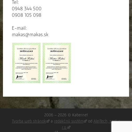
Tel:
0948 344 500
0908 105 098
E-mail:
makas@makas.sk
2006 – 2026 © Kabernet
Tvorba web stránok
a
redakčný systém
od
AlejTech, spol. s
r.o.