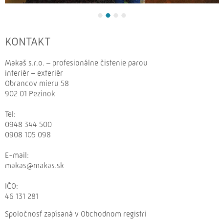
KONTAKT
Makaš s.r.o. – profesionálne čistenie parou
interiér – exteriér
Obrancov mieru 58
902 01 Pezinok
Tel:
0948 344 500
0908 105 098
E-
mail:
makas@makas.sk
IČO:
46 131 281
Spoločnosť zapísaná v Obchodnom registri