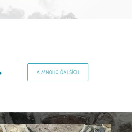
A MNOHO ĎALŠÍCH
AL Dente Bratislava
Čerpacia stanica 
Bratislava