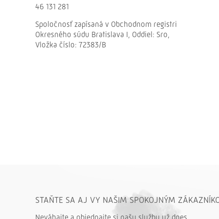
46 131 281
Spoločnosť zapísaná v Obchodnom registri
Okresného súdu Bratislava I, Oddiel: Sro,
Vložka číslo: 72383/B
STAŇTE SA AJ VY NAŠIM SPOKOJNÝM ZÁKAZNÍK
Neváhajte a objednajte si našu službu už dnes