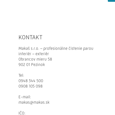
KONTAKT
Makaš s.r.o. – profesionálne čistenie parou
interiér – exteriér
Obrancov mieru 58
902 01 Pezinok
Tel:
0948 344 500
0908 105 098
E-
mail:
makas@makas.sk
IČO: