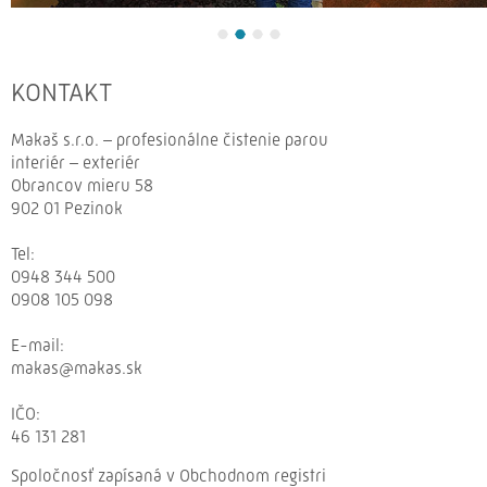
KONTAKT
Makaš s.r.o. – profesionálne čistenie parou
interiér – exteriér
Obrancov mieru 58
902 01 Pezinok
Tel:
0948 344 500
0908 105 098
E-
mail:
makas@makas.sk
IČO:
46 131 281
Spoločnosť zapísaná v Obchodnom registri