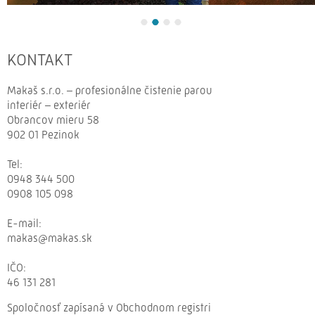
KONTAKT
Makaš s.r.o. – profesionálne čistenie parou
interiér – exteriér
Obrancov mieru 58
902 01 Pezinok
Tel:
0948 344 500
0908 105 098
E-
mail:
makas@makas.sk
IČO:
46 131 281
Spoločnosť zapísaná v Obchodnom registri