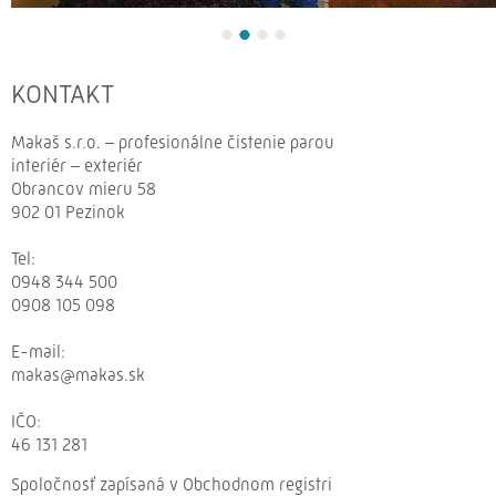
KONTAKT
Makaš s.r.o. – profesionálne čistenie parou
interiér – exteriér
Obrancov mieru 58
902 01 Pezinok
Tel:
0948 344 500
0908 105 098
E-
mail:
makas@makas.sk
IČO:
46 131 281
Spoločnosť zapísaná v Obchodnom registri