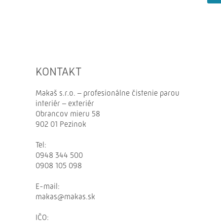
KONTAKT
Makaš s.r.o. – profesionálne čistenie parou
interiér – exteriér
Obrancov mieru 58
902 01 Pezinok
Tel:
0948 344 500
0908 105 098
E-
mail:
makas@makas.sk
IČO: