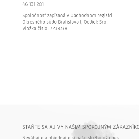
46 131 281
Spoločnosť zapísaná v Obchodnom registri
Okresného súdu Bratislava I, Oddiel: Sro,
Vložka číslo: 72383/B
STAŇTE SA AJ VY NAŠIM SPOKOJNÝM ZÁKAZNÍK
Neváhajte a objednajte si našu službu už dnes