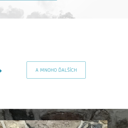
A MNOHO ĎALŠÍCH
AL Dente Bratislava
Čerpacia stanica 
Bratislava