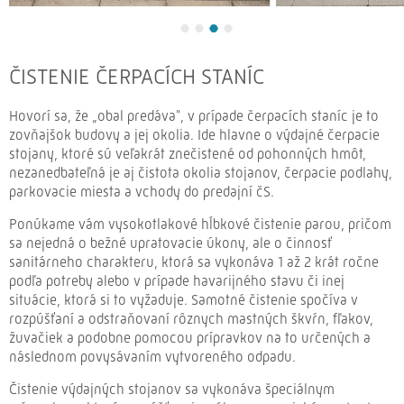
ČISTENIE ČERPACÍCH STANÍC
Hovorí sa, že „obal predáva", v prípade čerpacích staníc je to
zovňajšok budovy a jej okolia. Ide hlavne o výdajné čerpacie
stojany, ktoré sú veľakrát znečistené od pohonných hmôt,
nezanedbateľná je aj čistota okolia stojanov, čerpacie podlahy,
parkovacie miesta a vchody do predajní čS.
Ponúkame vám vysokotlakové hĺbkové čistenie parou, pričom
sa nejedná o bežné upratovacie úkony, ale o činnosť
sanitárneho charakteru, ktorá sa vykonáva 1 až 2 krát ročne
podľa potreby alebo v prípade havarijného stavu či inej
situácie, ktorá si to vyžaduje. Samotné čistenie spočíva v
rozpúšťaní a odstraňovaní rôznych mastných škvŕn, fľakov,
žuvačiek a podobne pomocou prípravkov na to určených a
následnom povysávaním vytvoreného odpadu.
Čistenie výdajných stojanov sa vykonáva špeciálnym