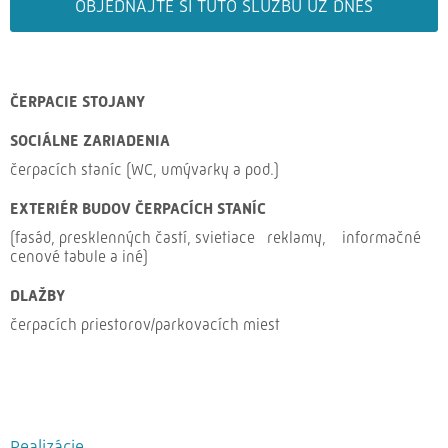
OBJEDNAJTE SI TÚTO SLUŽBU UŽ DNES
ČERPACIE STOJANY
SOCIÁLNE ZARIADENIA
čerpacích staníc (WC, umývarky a pod.)
EXTERIÉR BUDOV ČERPACÍCH STANÍC
(fasád, presklenných častí, svietiace reklamy, informačné
cenové tabule a iné)
DLAŽBY
čerpacích priestorov/parkovacích miest
Realizácie