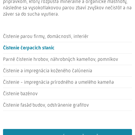
prípravkom, ktorý rozpúšťa minerálne a organické mastnoty,
následne sa vysokotlakovou parou zbaví zvyškov nečistôt a na
záver sa do sucha vyutiera.
Čistenie parou firmy, domácnosti, interiér
Čistenie čerpacích staníc
Parné čistenie hrobov, náhrobných kameňov, pomníkov
Čistenie a impregnácia koženého čalúnenia
Čistenie - impregnácia prírodného a umelého kameňa
Čistenie bazénov
Čistenie fasád budov, odstránenie grafitov