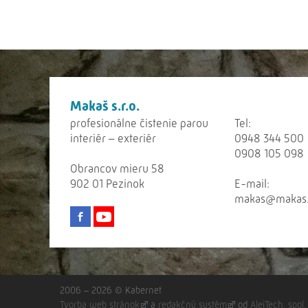
Makaš s.r.o.
profesionálne čistenie parou
Tel:
interiér – exteriér
0948 344 500
0908 105 098
Obrancov mieru 58
902 01 Pezinok
E-mail:
makas@makas.
2006 – 2026 © Kabernet
Tvorba web stránok
a
redakčný systém
od
AlejTech, spol. 