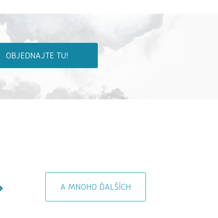
OBJEDNAJTE TU!
A MNOHO ĎALŠÍCH
AL Dente Bratislava
Čerpacia stanica 
Bratislava