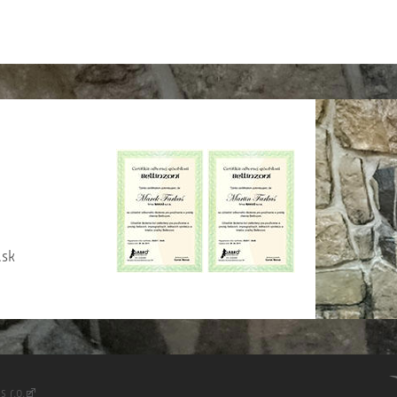
sk
s r.o.